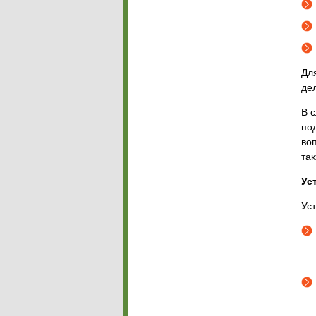
Дл
де
В 
по
во
та
Ус
Ус