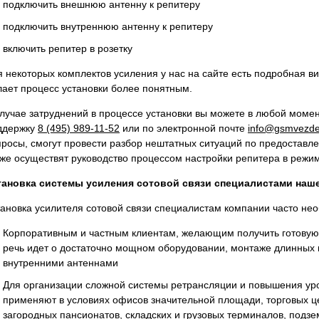
подключить внешнюю антенну к репитеру
подключить внутреннюю антенну к репитеру
включить репитер в розетку
я некоторых комплектов усиления у нас на сайте есть подробная в
лает процесс установки более понятным.
случае затруднений в процессе установки вы можете в любой момен
ддержку
8 (495) 989-11-52
или по электронной почте
info@gsmvezde
просы, смогут провести разбор нештатных ситуаций по предоставл
кже осуществят руководство процессом настройки репитера в режи
тановка системы усиления сотовой связи специалистами наш
тановка усилителя сотовой связи специалистам компании часто не
Корпоративным и частным клиентам, желающим получить готовую 
речь идет о достаточно мощном оборудовании, монтаже длинных 
внутренними антеннами
Для организации сложной системы ретрансляции и повышения ур
применяют в условиях офисов значительной площади, торговых це
загородных пансионатов, складских и грузовых терминалов, подзе