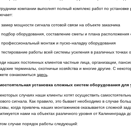
трудники компании выполнят полный комплекс работ по установке 
лючает:
замер мощности сигнала сотовой связи на объекте заказчика
подбор оборудования, составление сметы и плана расположения 
профессиональный монтаж и пуско-наладку оборудования
тестирование работы всей системы усиления в различных точках 
еди наших постоянных клиентов частные лица, организации, пансио
ладские терминалы, охотничьи хозяйства и многие другие. С некот
жете ознакомиться
здесь
.
мостоятельная установка сложных систем оборудования для 
некоторых случаях наши клиенты хотят осуществить самостоятель
тового сигнала. Как правило, это бывает необходимо в случае бол
сквы, когда привлечь наших монтажников оказывается сложной зад
актикуется нами на объектах различного уровня от Калининграда д
этом случае порядок работы следующий: