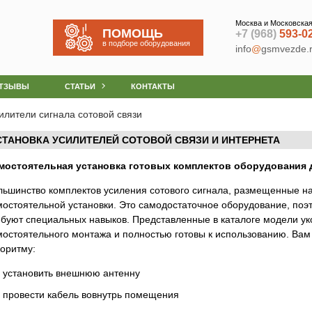
Москва и Московская
ПОМОЩЬ
+7 (968)
593-0
в подборе оборудования
info
@
gsmvezde.
ТЗЫВЫ
СТАТЬИ
КОНТАКТЫ
илители сигнала сотовой связи
СТАНОВКА УСИЛИТЕЛЕЙ СОТОВОЙ СВЯЗИ И ИНТЕРНЕТА
мостоятельная установка готовых комплектов оборудования 
льшинство комплектов усиления сотового сигнала, размещенные н
мостоятельной установки. Это самодостаточное оборудование, поэ
ебуют специальных навыков. Представленные в каталоге модели у
мостоятельного монтажа и полностью готовы к использованию. Вам
горитму:
установить внешнюю антенну
провести кабель вовнутрь помещения