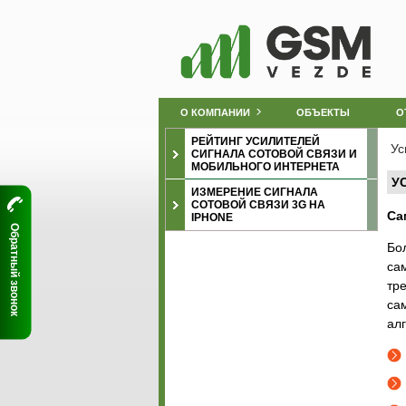
О КОМПАНИИ
ОБЪЕКТЫ
О
РЕЙТИНГ УСИЛИТЕЛЕЙ
Ус
СИГНАЛА СОТОВОЙ СВЯЗИ И
МОБИЛЬНОГО ИНТЕРНЕТА
У
ИЗМЕРЕНИЕ СИГНАЛА
СОТОВОЙ СВЯЗИ 3G НА
Са
IPHONE
Обратный звонок
Бо
са
тр
са
ал