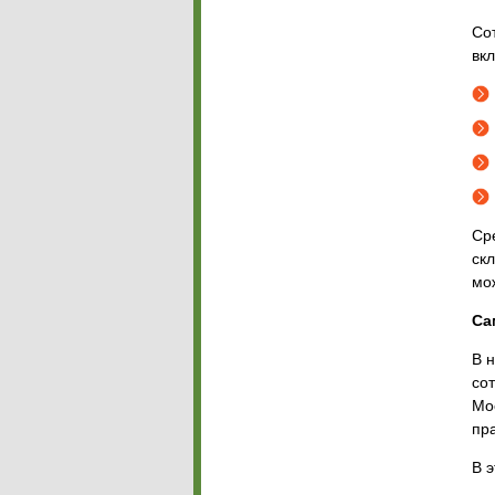
Со
вк
Ср
ск
мо
Са
В 
со
Мо
пр
В 