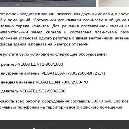
от офис находится в здании, окруженном другими домами, в пол
 3-х помещений. Сотрудники испытывали сложности в общении
стоянно теряла клиентов. Для решения поставленной задачи 
едварительный замер сигнала и составлена план-схема ра
едложена установка одного репитера с двумя внутренними антен
 фасад здания и поднята на 5 метров от земли.
результате было установлено следующее оборудование:
репитер VEGATEL VT1-900/1800
внутренние антенны VEGATEL ANT-900/2500-DI (2 шт.)
внешняя антенна VEGATEL ANT-900/2500-PO
делитель VEGATEL SC2-900/2500
оимость всех работ и оборудования составила 30570 руб. Это поз
бильным телефонам на территории всего офисного помещения.