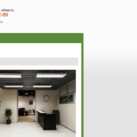
 область:
2-99
ru