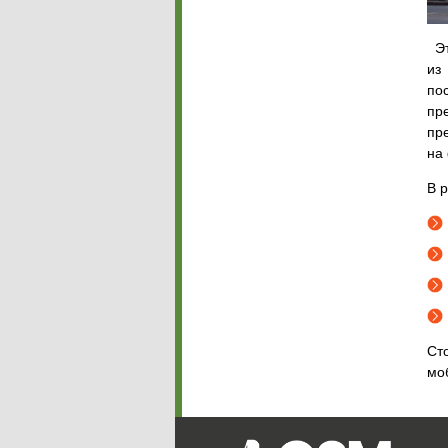
Эт
из
по
пр
пр
на
В 
Ст
мо