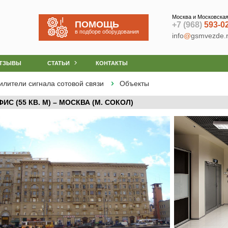
Москва и Московская
ПОМОЩЬ
+7 (968)
593-0
в подборе оборудования
info
@
gsmvezde.
ТЗЫВЫ
СТАТЬИ
КОНТАКТЫ
илители сигнала сотовой связи
Объекты
ИС (55 КВ. М) – МОСКВА (М. СОКОЛ)